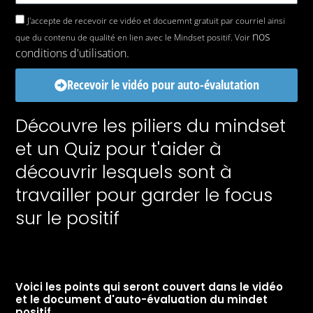
J'accepte de recevoir ce vidéo et docuemnt gratuit par courriel ainsi
nos
que du contenu de qualité en lien avec le Mindset positif. Voir
conditions d'utilisation.
Recevoir le vidéo pour auto-évalutation
Découvre les piliers du mindset
et un Quiz pour t'aider à
←
Fichier média précédent
découvrir lesquels sont à
Y
L
F
travailler pour garder le focus
o
i
a
u
n
c
sur le positif
t
k
e
info@sabrinatessier.com
u
e
b
b
d
o
e
i
o
n
k
-
-
i
f
Voici les points qui seront couvert dans le vidéo
Copyright © 2026
n
et le document d'auto-évaluation du mindet
positif.