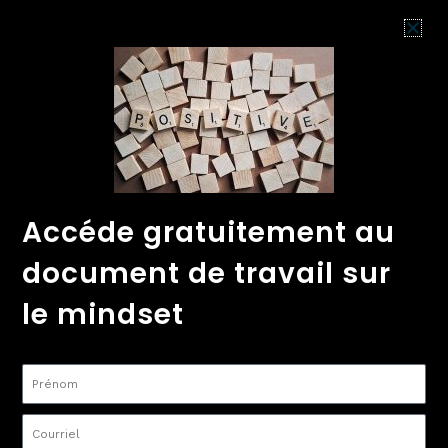
Aller
au
Cadeau
contenu
0.
Boutique
Accueil
Communauté
P
gratuit
POSITIF MINDSET
(1)
Accéde gratuitement au
Par
sabrina tessier
/
24/05/2023
document de travail sur
le mindset