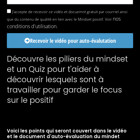
J'accepte de recevoir ce vidéo et docuemnt gratuit par courriel ainsi
nos
que du contenu de qualité en lien avec le Mindset positif. Voir
conditions d'utilisation.
Recevoir le vidéo pour auto-évalutation
Découvre les piliers du mindset
et un Quiz pour t'aider à
découvrir lesquels sont à
←
Fichier média précédent
travailler pour garder le focus
sur le positif
Y
L
F
o
i
a
u
n
c
t
k
e
info@sabrinatessier.com
u
e
b
b
d
o
e
i
o
Voici les points qui seront couvert dans le vidéo
n
k
et le document d'auto-évaluation du mindet
-
-