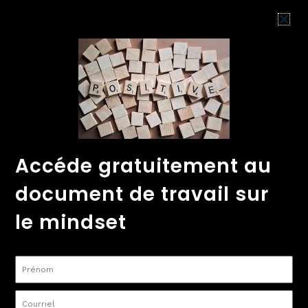
Aller
au
contenu
Cadeau
0.
Boutique
Accueil
Communauté
P
gratuit
POCHETTEAIDE-
MÉMOIRE MINDSET
Accéde gratuitement au
INTÉRIEUR
document de travail sur
Par
sabrina tessier
/
30/07/2023
le mindset