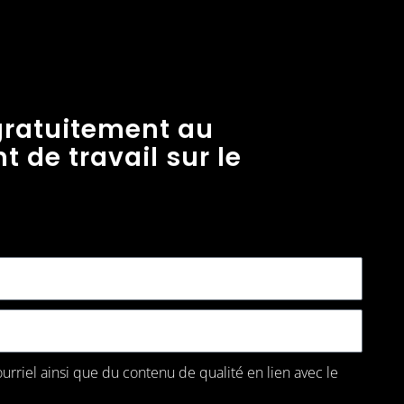
Cadeau gratuit
0.00
$
ontact
Panier
ratuitement au
 de travail sur le
76450270136_N
urriel ainsi que du contenu de qualité en lien avec le