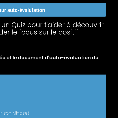
our auto-évalutation
 un Quiz pour t'aider à découvrir
er le focus sur le positif
vidéo et le document d'auto-évaluation du
Y
L
F
o
i
a
u
n
c
t
k
e
info@sabrinatessier.com
u
e
b
b
d
o
r son Mindset
e
i
o