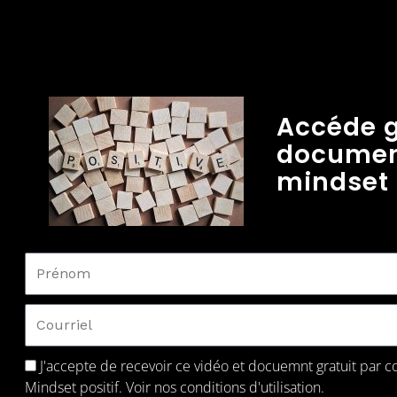
Accueil
Communauté
Podcast
Docu+
C
Accéde g
document
mindset
50462148_11923101
J'accepte de recevoir ce vidéo et docuemnt gratuit par co
Mindset positif. Voir
nos conditions d'utilisation.