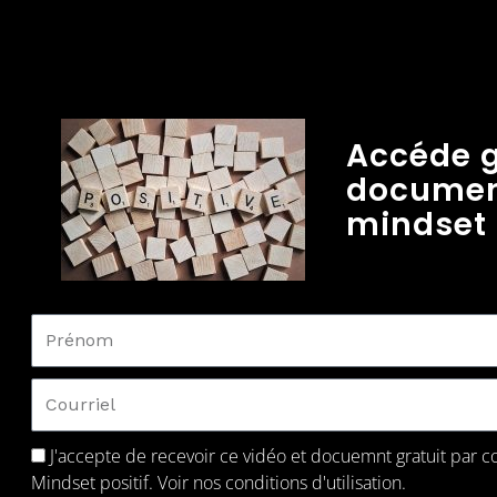
Accueil
Communauté
Podcast
Docu+
C
Accéde g
document
mindset
J'accepte de recevoir ce vidéo et docuemnt gratuit par co
Mindset positif. Voir
nos conditions d'utilisation.