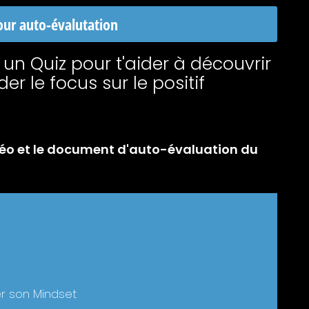
our auto-évalutation
 un Quiz pour t'aider à découvrir
er le focus sur le positif
Y
L
F
vidéo et le document d'auto-évaluation du
o
i
a
u
n
c
t
k
e
info@sabrinatessier.com
u
e
b
b
d
o
e
i
o
n
k
-
-
i
f
n
HISTOIRE 3S | Conditions d’utilisations – CGV– Autre…
r son Mindset